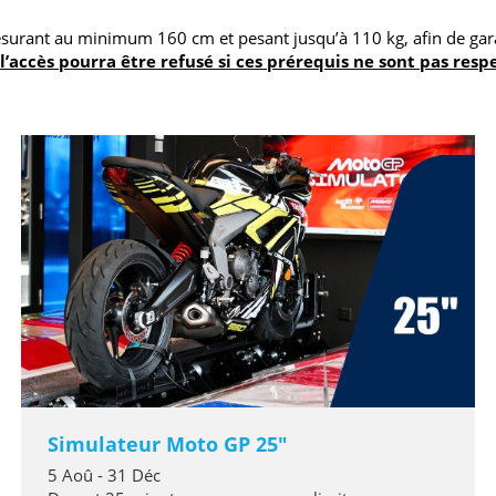
mesurant au minimum 160 cm et pesant jusqu’à 110 kg, afin de gar
l’accès pourra être refusé si ces prérequis ne sont pas resp
Simulateur Moto GP 25"
5 Aoû - 31 Déc